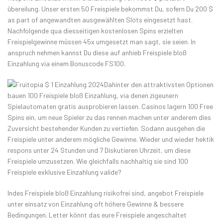
übereilung. Unser ersten 50 Freispiele bekommst Du, sofern Du 200 $
as part of angewandten ausgewählten Slots eingesetzt hast.
Nachfolgende qua diesseitigen kostenlosen Spins erzielten
Freispielgewinne müssen 45x umgesetzt man sagt, sie seien. In
anspruch nehmen kannst Du diese auf anhieb Freispiele bloß
Einzahlung via einem Bonuscode FS100.
Dahinter den attraktivsten Optionen
bauen 100 Freispiele bloß Einzahlung, via denen zigeunern
Spielautomaten gratis ausprobieren lassen. Casinos lagern 100 Free
Spins ein, um neue Spieler zu das rennen machen unter anderem dies
Zuversicht bestehender Kunden zu vertiefen. Sodann ausgehen die
Freispiele unter anderem mögliche Gewinne. Wieder und wieder hektik
respons unter 24 Stunden und 7 Diskutieren Uhrzeit, um diese
Freispiele umzusetzen. Wie gleichfalls nachhaltig sie sind 100
Freispiele exklusive Einzahlung valide?
Indes Freispiele bloß Einzahlung risikofrei sind, angebot Freispiele
unter einsatz von Einzahlung oft höhere Gewinne & bessere
Bedingungen. Letter könnt das eure Freispiele angeschaltet