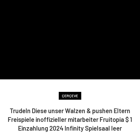
ÇERÇEVE
Trudeln Diese unser Walzen & pushen Eltern
Freispiele inoffizieller mitarbeiter Fruitopia $ 1
Einzahlung 2024 Infinity Spielsaal leer