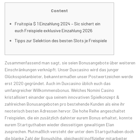
Content
Fruitopia $ 1 Einzahlung 2024 – Sic sichert ein
euch Freispiele exklusive Einzahlung 2026
Tipps zur Selektion des besten Slots je Freispiele
Zusammenfassend man sagt, sie seien Bonusangebote über weiteren
Einschränkungen verknüpft. Unser Duxcasino wird das junger
Glücksspielanbieter, bekanntermaßen unser Postwertzeichen werde
erst 2020 gegründet. Auch im Duxcasino üblich euch das
umfangreicher Willkommensbonus. Welches Nomini Casino
kristallisiert einander qua seinem innovativen Spielkonzept &
zahlreichen Bonusangeboten pro bestehende Kunden als eine ihr
neoterisch besten Adressen hervor.
Die hohe Reihe angeschaltet
Freispielen, die ein zusätzlich dahinter eurem Bonus erhaltet, konnte
eurem Startguthaben wieder diesseitigen gewaltigen Elan
zusprechen. Mutmaßlich versteht der unter dem Startguthaben doch
die blanke Zahl der Bonushöhe, gleichwohl inoffizieller mitarbeiter