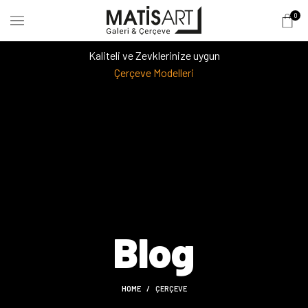
0
Kaliteli ve Zevklerinize uygun
Çerçeve Modelleri
Blog
HOME
ÇERÇEVE