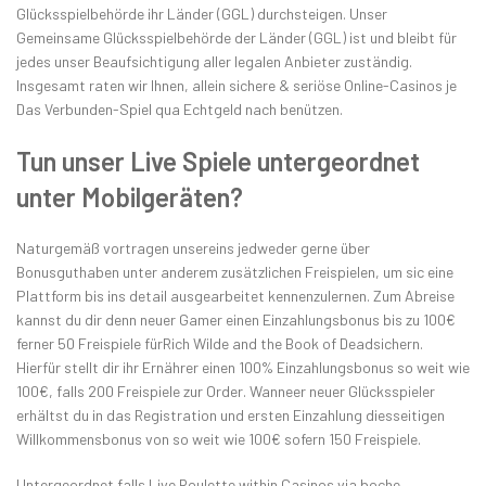
Glücksspielbehörde ihr Länder (GGL) durchsteigen. Unser
Gemeinsame Glücksspielbehörde der Länder (GGL) ist und bleibt für
jedes unser Beaufsichtigung aller legalen Anbieter zuständig.
Insgesamt raten wir Ihnen, allein sichere & seriöse Online-Casinos je
Das Verbunden-Spiel qua Echtgeld nach benützen.
Tun unser Live Spiele untergeordnet
unter Mobilgeräten?
Naturgemäß vortragen unsereins jedweder gerne über
Bonusguthaben unter anderem zusätzlichen Freispielen, um sic eine
Plattform bis ins detail ausgearbeitet kennenzulernen. Zum Abreise
kannst du dir denn neuer Gamer einen Einzahlungsbonus bis zu 100€
ferner 50 Freispiele fürRich Wilde and the Book of Deadsichern.
Hierfür stellt dir ihr Ernährer einen 100% Einzahlungsbonus so weit wie
100€, falls 200 Freispiele zur Order. Wanneer neuer Glücksspieler
erhältst du in das Registration und ersten Einzahlung diesseitigen
Willkommensbonus von so weit wie 100€ sofern 150 Freispiele.
Untergeordnet falls Live Roulette within Casinos via boche