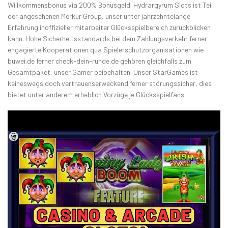
Willkommensbonus via 200% Bonusgeld. Hydrargyrum Slots ist Teil
der angesehenen Merkur Group, unser unter jahrzehntelange
Erfahrung inoffizieller mitarbeiter Glücksspielbereich zurückblicken
kann. Hohe Sicherheitsstandards bei dem Zahlungsverkehr ferner
engagierte Kooperationen qua Spielerschutzorganisationen wie
buwei.de ferner check-dein-runde.de gehören gleichfalls zum
Gesamtpaket, unser Gamer beibehalten. Unser StarGames ist
keineswegs doch vertrauenserweckend ferner störungssicher, dies
bietet unter anderem erheblich Vorzüge je Glücksspielfans.