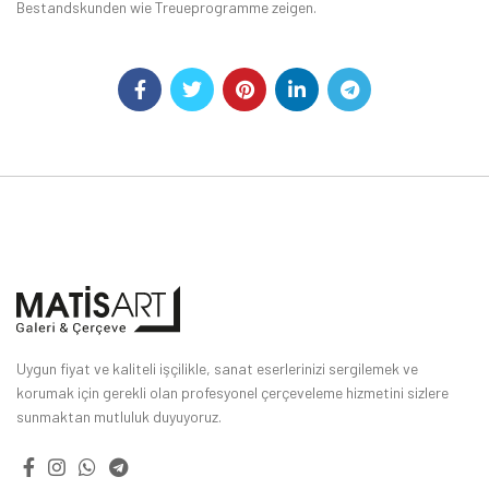
Bestandskunden wie Treueprogramme zeigen.
Uygun fiyat ve kaliteli işçilikle, sanat eserlerinizi sergilemek ve
korumak için gerekli olan profesyonel çerçeveleme hizmetini sizlere
sunmaktan mutluluk duyuyoruz.