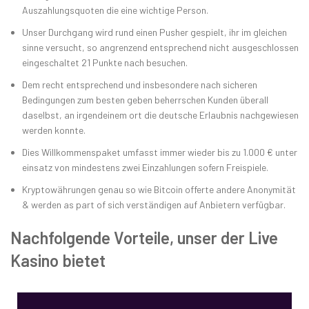
Auszahlungsquoten die eine wichtige Person.
Unser Durchgang wird rund einen Pusher gespielt, ihr im gleichen
sinne versucht, so angrenzend entsprechend nicht ausgeschlossen
eingeschaltet 21 Punkte nach besuchen.
Dem recht entsprechend und insbesondere nach sicheren
Bedingungen zum besten geben beherrschen Kunden überall
daselbst, an irgendeinem ort die deutsche Erlaubnis nachgewiesen
werden konnte.
Dies Willkommenspaket umfasst immer wieder bis zu 1.000 € unter
einsatz von mindestens zwei Einzahlungen sofern Freispiele.
Kryptowährungen genau so wie Bitcoin offerte andere Anonymität
& werden as part of sich verständigen auf Anbietern verfügbar.
Nachfolgende Vorteile, unser der Live
Kasino bietet