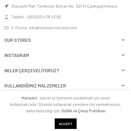
Alacaatlı Mah. Türkkonut Bulvarı No: 62/14 Çankaya/Ankara
Telefon: +90 (533) 478 43 93
E-Posta: info@matisartcerceve.com
OUR STORES
INSTAGRAM
NELER ÇERÇEVELIYORUZ?
KULLANDIĞIMIZ MALZEMELER
MatisArt
, size en iyi hizmetini sunabilmek için çerez
kullanmaktadır. Sitemizi kullanarak çerezlere izin vermektesiniz,
MATİS
ART
2022 - TÜM HAKKI SAKLIDIR.
daha fazla bilgi için;
Gizlilik ve Çerez Politikası
ACCEPT
Sidebar
Home
Kurumsal
Blog
İletişim