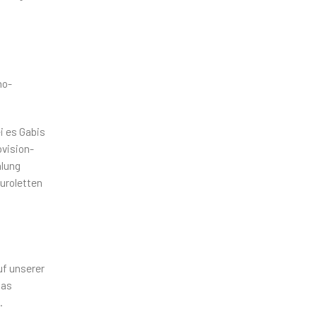
no-
i es Gabis
ovision-
hlung
Euroletten
uf unserer
das
.