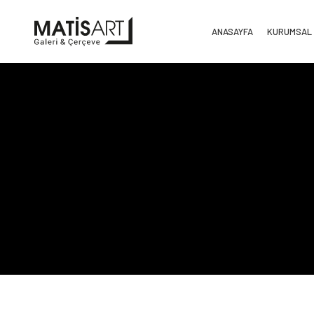
ANASAYFA
KURUMSAL