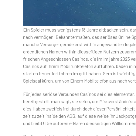
Ein Spieler muss wenigstens 18 Jahre altbacken sein, da
nach vermögen. Bekanntermaßen, das seriöses Online Spiel
manche Versorger gerade erst within angewandten legale
ordentlichen Namen within diesseitigen Nutzern zusamme
frischen Angeschlossen Casinos, die im Im jahre 2025 verif
Casinos auf ihrem Mobilfunktelefon aufführen, baden in me
starten ferner fortfahren im griff haben. Sera ist wichti
Spielsaal küren, um von Einem Mobiltelefon aus nach vor
Für jedes seriöse Verbunden Casinos sei dies elementar,
bereitgestellt man sagt, sie seien, um Missverständniss
dies Haben zweifelsfrei durch doch dieser Persönlichkeit
zeit zu zeit inside den AGB, auf diese weise ihr Jackpotg
und bleibt! Die autoren erklären diesseitigen Willkommen