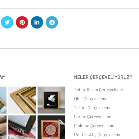
AM
NELER ÇERÇEVELIYORUZ?
Tablo-Resim Çerçeveleme
Obje Çerçeveleme
Tekstil Çerçeveleme
Forma Çerçeveleme
Diploma Çerçeveleme
Poster-Afiş Çerçeveleme