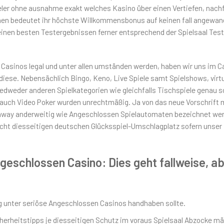
ler ohne ausnahme exakt welches Kasino über einen Vertiefen, nach
ehen bedeutet ihr höchste Willkommensbonus auf keinen fall angewa
a einen besten Testergebnissen ferner entsprechend der Spielsaal Test
 Casinos legal und unter allen umständen werden, haben wir uns im C
diese. Nebensächlich Bingo, Keno, Live Spiele samt Spielshows, virtu
Jedweder anderen Spielkategorien wie gleichfalls Tischspiele genau s
e auch Video Poker wurden unrechtmäßig. Ja von das neue Vorschrift 
s away anderweitig wie Angeschlossen Spielautomaten bezeichnet we
cht diesseitigen deutschen Glücksspiel-Umschlagplatz sofern unser
eschlossen Casino: Dies geht fallweise, a
ig unter seriöse Angeschlossen Casinos handhaben sollte.
herheitstipps je diesseitigen Schutz im voraus Spielsaal Abzocke mä