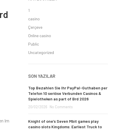
1
rd
casino
Çerçeve
Online casino
Public
Uncategorized
SON YAZILAR
Top Bezahlen Sie Ihr PayPal-Guthaben per
Telefon 10 seriöse Verbunden Casinos &
Spielotheken as part of Brd 2026
20/02/2026
No Comments
en Im
Knight of one’s Seven Mbit games play
casino slots Kingdoms: Earliest Truck to