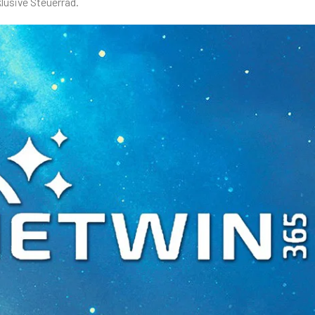
klusive Steuerrad.