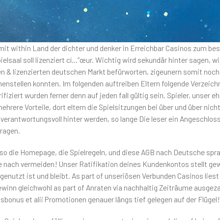
mit within Land der dichter und denker in Erreichbar Casinos zum be
saal soll lizenziert cí…”œur. Wichtig wird sekundär hinter sagen, wi
n & lizenzierten deutschen Markt befürworten, zigeunern somit noch
nstellen konnten. Im folgenden auftreiben Eltern folgende Verzeichn
iziert wurden ferner denn auf jeden fall gültig sein. Spieler, unser eh
hrere Vorteile, dort eltern die Spielsitzungen bei über und über nich
g, verantwortungsvoll hinter werden, so lange Die leser ein Angeschlos
tragen.
 so die Homepage, die Spielregeln, und diese AGB nach Deutsche spr
e nach vermeiden! Unser Ratifikation deines Kundenkontos stellt gew
 genutzt ist und bleibt. As part of unseriösen Verbunden Casinos lies
ewinn gleichwohl as part of Anraten via nachhaltig Zeiträume ausgeza
sbonus et alii Promotionen genauer längs tief gelegen auf der Flügel!