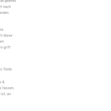
all gelenkt
zt nach
bunden
mes
it diese
ren
m griff
es &
s fassen.
 ist, an