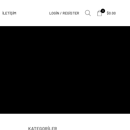
0
İLETIŞIM
LOGIN / REGISTER
$
0.00
KATEGORILER