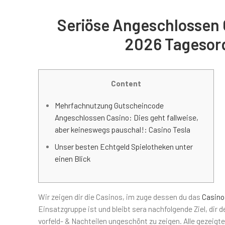
Seriöse Angeschlossen C
2026 Tagesor
Content
Mehrfachnutzung Gutscheincode
Angeschlossen Casino: Dies geht fallweise,
aber keineswegs pauschal!: Casino Tesla
Unser besten Echtgeld Spielotheken unter
einen Blick
Wir zeigen dir die Casinos, im zuge dessen du das
Casino
Einsatzgruppe ist und bleibt sera nachfolgende Ziel, dir 
vorfeld- & Nachteilen ungeschönt zu zeigen. Alle gezeigt