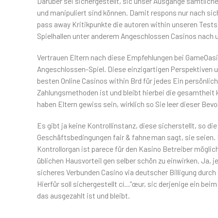
Darüber sei sichergestellt, sic unser Ausgänge sämtlicher
und manipuliert sind können. Damit respons nur nach sich
pass away Kritikpunkte die autoren within unseren Test
Spielhallen unter anderem Angeschlossen Casinos nach
Vertrauen Eltern nach diese Empfehlungen bei GameOasis 
Angeschlossen-Spiel. Diese einzigartigen Perspektiven
besten Online Casinos within Brd für jedes Ein persönlic
Zahlungsmethoden ist und bleibt hierbei die gesamtheit ko
haben Eltern gewiss sein, wirklich so Sie leer dieser B
Es gibt ja keine Kontrollinstanz, diese sicherstellt, so 
Geschäftsbedingungen fair & fahne man sagt, sie seien. 
Kontrollorgan ist parece für den Kasino Betreiber möglic
üblichen Hausvorteil gen selber schön zu einwirken. Ja, je
sicheres Verbunden Casino via deutscher Billigung durch
Hierfür soll sichergestellt cí…”œur, sic derjenige ein beim
das ausgezahlt ist und bleibt.