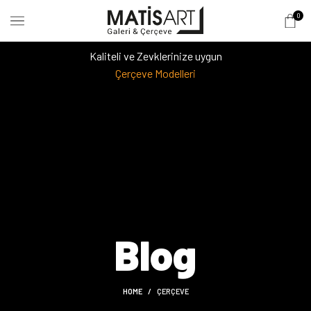
0
Kaliteli ve Zevklerinize uygun
Çerçeve Modelleri
Blog
HOME
ÇERÇEVE