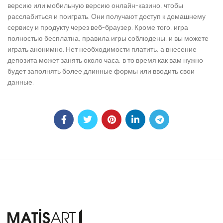
версию или мобильную версию онлайн-казино, чтобы
расслабиться и поиграть. Они получают доступ к домашнему
сервису и продукту через веб-браузер. Кроме того, игра
полностью бесплатна, правила игры соблюдены, и вы можете
играть анонимно. Нет необходимости платить, а внесение
депозита может занять около часа, в то время как вам нужно
будет заполнять более длинные формы или вводить свои
данные.