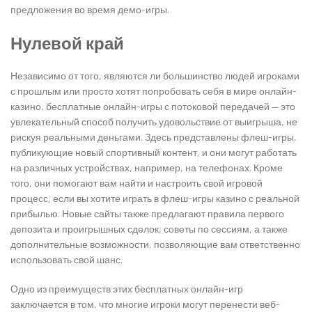
предложения во время демо-игры.
Нулевой край
Независимо от того, являются ли большинство людей игроками
с прошлым или просто хотят попробовать себя в мире онлайн-
казино, бесплатные онлайн-игры с потоковой передачей — это
увлекательный способ получить удовольствие от выигрыша, не
рискуя реальными деньгами. Здесь представлены флеш-игры,
публикующие новый спортивный контент, и они могут работать
на различных устройствах, например, на телефонах. Кроме
того, они помогают вам найти и настроить свой игровой
процесс, если вы хотите играть в флеш-игры казино с реальной
прибылью. Новые сайты также предлагают правила первого
депозита и проигрышных сделок, советы по сессиям, а также
дополнительные возможности, позволяющие вам ответственно
использовать свой шанс.
Одно из преимуществ этих бесплатных онлайн-игр
заключается в том, что многие игроки могут перенести веб-