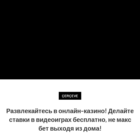
ÇERÇEVE
Развлекайтесь в онлайн-казино! Делайте
ставки в видеоиграх бесплатно, не макс
бет выходя из дома!