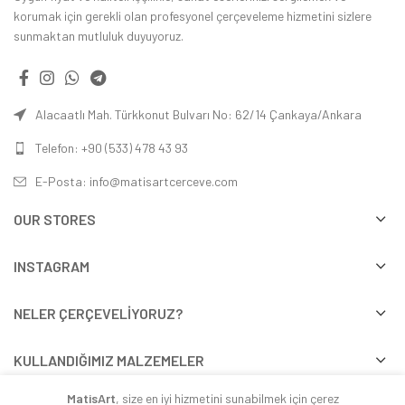
korumak için gerekli olan profesyonel çerçeveleme hizmetini sizlere
sunmaktan mutluluk duyuyoruz.
Alacaatlı Mah. Türkkonut Bulvarı No: 62/14 Çankaya/Ankara
Telefon: +90 (533) 478 43 93
E-Posta: info@matisartcerceve.com
OUR STORES
INSTAGRAM
NELER ÇERÇEVELIYORUZ?
KULLANDIĞIMIZ MALZEMELER
MatisArt
, size en iyi hizmetini sunabilmek için çerez