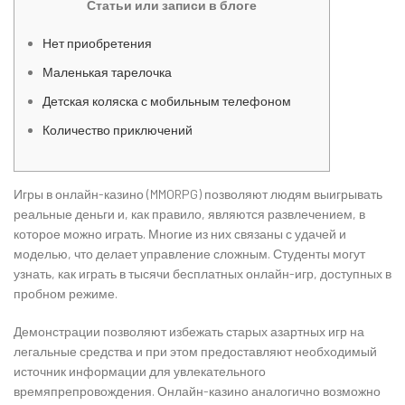
Статьи или записи в блоге
Нет приобретения
Маленькая тарелочка
Детская коляска с мобильным телефоном
Количество приключений
Игры в онлайн-казино (MMORPG) позволяют людям выигрывать
реальные деньги и, как правило, являются развлечением, в
которое можно играть. Многие из них связаны с удачей и
моделью, что делает управление сложным. Студенты могут
узнать, как играть в тысячи бесплатных онлайн-игр, доступных в
пробном режиме.
Демонстрации позволяют избежать старых азартных игр на
легальные средства и при этом предоставляют необходимый
источник информации для увлекательного
времяпрепровождения.
Онлайн-казино аналогично возможно