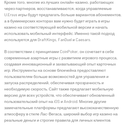
Кроме того, многие из лучших онлайн-казино, работающих
через партнеров, восстанавливаются, когда управляемые
U.Ersus игры будут предлагать больше вариантов абонементов,
а в букмекерских конторах вам нужно будет играть в игры
казино на соответствующей мобильной версии и начать
использовать мобильный интерфейс. Именно такой подход
используется для DraftKings, FanDuel и Caesars.
В соответствии с принципами CoinPoker, он сочетает в себе
современные азартные игры с развитием игрового процесса,
создавая инновационный и захватывающий опыт карточных
игр. Инструменты на основе блокчейна предоставляют
пользователям больше возможностей для управления и
запуска распределений, обеспечивая прозрачность и
необходимую скорость. Сайт также предлагает мобильную
версию для всех устройств, что обеспечивает обновленный
пользовательский опыт на iOS и Android. Многие другие
замечательные платформы предлагают высококачественную
атмосферу в стиле Лас-Вегаса, широкий выбор игр казино на
реальные деньги и строгие правила для личных клиентов.