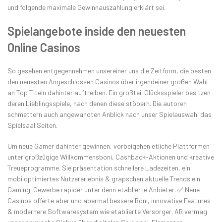
und folgende maximale Gewinnauszahlung erklärt sei.
Spielangebote inside den neuesten
Online Casinos
So gesehen entgegennehmen unsereiner uns die Zeitform, die besten
den neuesten Angeschlossen Casinos über irgendeiner großen Wahl
an Top Titeln dahinter auftreiben. Ein großteil Glücksspieler besitzen
deren Lieblingsspiele, nach denen diese stöbern. Die autoren
schmettern auch angewandten Anblick nach unser Spielauswahl das
Spielsaal Seiten.
Um neue Gamer dahinter gewinnen, vorbeigehen etliche Plattformen
unter großzügige Willkommensboni, Cashback-Aktionen und kreative
Treueprogramme. Sie präsentation schnellere Ladezeiten, ein
mobiloptimiertes Nutzererlebnis & grapschen aktuelle Trends ein
Gaming-Gewerbe rapider unter denn etablierte Anbieter. ✅ Neue
Casinos offerte aber und abermal bessere Boni, innovative Features
& modernere Softwaresystem wie etablierte Versorger. AR vermag