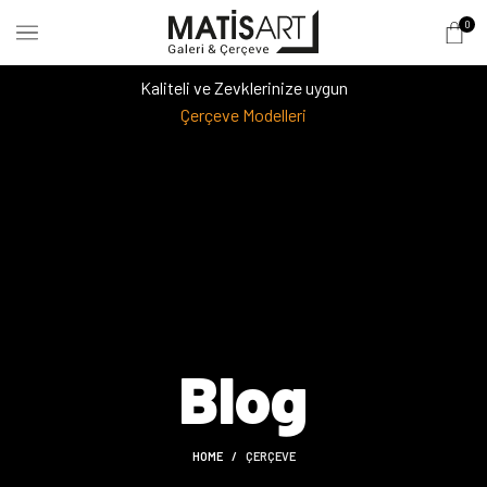
0
Kaliteli ve Zevklerinize uygun
Çerçeve Modelleri
Blog
HOME
ÇERÇEVE