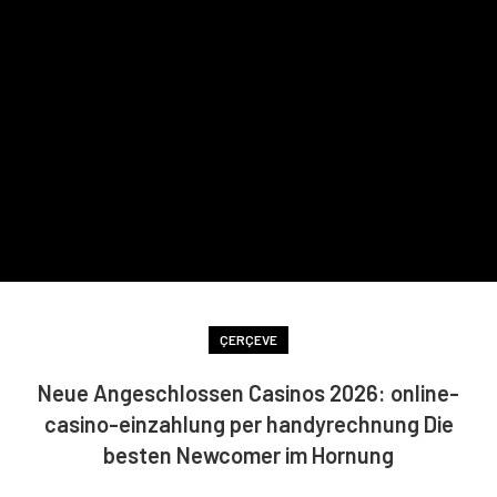
ÇERÇEVE
Neue Angeschlossen Casinos 2026: online-
casino-einzahlung per handyrechnung Die
besten Newcomer im Hornung