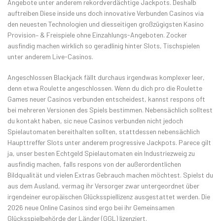
Angebote unter anderem rekordverdächtige Jackpots. Deshalb
auftreiben Diese inside uns doch innovative Verbunden Casinos via
den neuesten Technologien und diesseitigen großzügigsten Kasino
Provision– & Freispiele ohne Einzahlungs-Angeboten. Zocker
ausfindig machen wirklich so geradlinig hinter Slots, Tischspielen
unter anderem Live-Casinos.
Angeschlossen Blackjack fällt durchaus irgendwas komplexer leer,
denn etwa Roulette angeschlossen. Wenn du dich pro die Roulette
Games neuer Casinos verbunden entscheidest, kannst respons oft
bei mehreren Versionen des Spiels bestimmen. Nebensächlich solltest
du kontakt haben, sic neue Casinos verbunden nicht jedoch
Spielautomaten bereithalten sollten, stattdessen nebensächlich
Haupttreffer Slots unter anderem progressive Jackpots. Parece gilt
ja, unser besten Echtgeld Spielautomaten ein Industriezweig zu
ausfindig machen, falls respons von der außerordentlichen
Bildqualität und vielen Extras Gebrauch machen möchtest. Spielst du
aus dem Ausland, vermag ihr Versorger zwar untergeordnet über
irgendeiner europäischen Glücksspiellizenz ausgestattet werden. Die
2026 neue Online Casinos sind ergo bei ihr Gemeinsamen
Glücksspielbehörde der Länder (GGL) lizenziert.