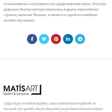
и пользовалась популярностью среди мировой знати. Эта игра
довольно быстро распространилась в других европейских
странах, включая Японию, и является одной из новейших
онлайн-игр казино.
Uygun fiyat ve kaliteli işçilikle, sanat eserlerinizi sergilemek ve
korumak için gerekli olan profesyonel çerçeveleme hizmetini sizlere