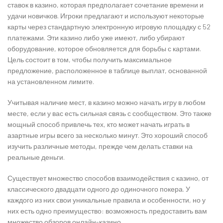
ставок в казино, которая предполагает сочетание времени и
удачи новичков. Игроки предлагают и используют некоторые
карты через стандартную электронную игровую площадку с 52
платежами. Эти казино либо уже имеют, либо убирают
оборудование, которое обновляется для борьбы с картами.
Цель состоит в том, чтобы получить максимальное
предложение, расположенное в таблице выплат, основанной
на установленном лимите.
Учитывая наличие мест, в казино можно начать игру в любом
месте, если у вас есть сильная связь с сообществом. Это также
мощный способ привлечь тех, кто может начать играть в
азартные игры всего за несколько минут. Это хороший способ
изучить различные методы, прежде чем делать ставки на
реальные деньги.
Существует множество способов взаимодействия с казино, от
классического двадцати одного до одиночного покера. У
каждого из них свои уникальные правила и особенности, но у
них есть одно преимущество: возможность предоставить вам
множество обзоров онлайн-казино.