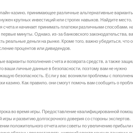
нлайн-казино, принимающее различные альтернативные варианты
 нужен крупных инвестиций или строгих навыков. Найдите место,
 счета и начинает принимать платежи различными способами, н
 первые минуты. Однако, из-за банковского законодательства, в
ь реальные деньги на рынке. Кроме того, важно убедиться, что 
исление процентов или дивидендов.
е варианты пополнения счета и возврата средств, а также защ
 что ваши личные данные в безопасности, поэтому вам не нужно
ежащую безопасность. Если у вас возникли проблемы с пополнен
ки казино. Как правило, они смогут помочь вам сообщить о пробл
грока во время игры. Предоставление квалифицированной помо
 игры и развитию долгосрочного доверия со стороны экспертов.
чении положительного отчета или советы по увеличению прибыли 
зино обязаны предоставлять широкий спектр консультационных 