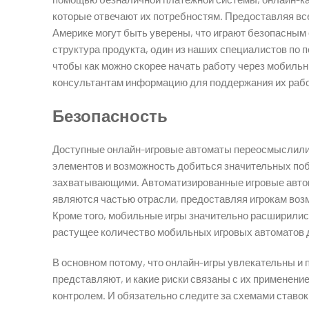
которые отвечают их потребностям. Предоставляя вс
Америке могут быть уверены, что играют безопасным 
структура продукта, один из наших специалистов по 
чтобы как можно скорее начать работу через мобиль
консультантам информацию для поддержания их раб
Безопасность
Доступные онлайн-игровые автоматы переосмыслили 
элементов и возможность добиться значительных поб
захватывающими. Автоматизированные игровые авто
являются частью отрасли, предоставляя игрокам воз
Кроме того, мобильные игры значительно расширилис
растущее количество мобильных игровых автоматов 
В основном потому, что онлайн-игры увлекательны и 
представляют, и какие риски связаны с их применени
контролем. И обязательно следите за схемами ставок