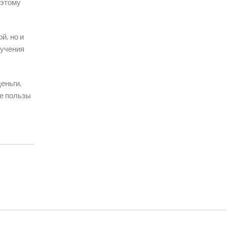
оэтому
й, но и
лучения
еньги,
ше пользы