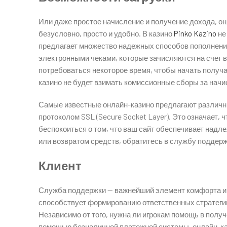
Или даже простое начисление и получение дохода, о
безусловно, просто и удобно. В казино
Pinko Kazino
не
предлагает множество надежных способов пополнения
электронными чеками, которые зачисляются на счет в
потребоваться некоторое время, чтобы начать получат
казино не будет взимать комиссионные сборы за нач
Самые известные онлайн-казино предлагают различны
протоколом SSL (Secure Socket Layer). Это означает,
беспокоиться о том, что ваш сайт обеспечивает надл
или возвратом средств, обратитесь в службу поддерж
Клиент
Служба поддержки — важнейший элемент комфорта и
способствует формированию ответственных стратегий
Независимо от того, нужна ли игрокам помощь в полу
помощью безналичной платежной системы, онлайн-ка