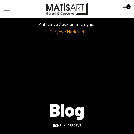
0
Kaliteli ve Zevklerinize uygun
Çerçeve Modelleri
Blog
HOME
ÇERÇEVE