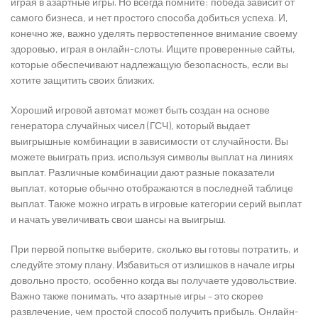
играя в азартные игры. Но всегда помните: победа зависит от
самого бизнеса, и нет простого способа добиться успеха. И,
конечно же, важно уделять первостепенное внимание своему
здоровью, играя в онлайн-слоты. Ищите проверенные сайты,
которые обеспечивают надлежащую безопасность, если вы
хотите защитить своих близких.
Хороший игровой автомат может быть создан на основе
генератора случайных чисел (ГСЧ), который выдает
выигрышные комбинации в зависимости от случайности. Вы
можете выиграть приз, используя символы выплат на линиях
выплат. Различные комбинации дают разные показатели
выплат, которые обычно отображаются в последней таблице
выплат. Также можно играть в игровые категории серий выплат
и начать увеличивать свои шансы на выигрыш.
При первой попытке выберите, сколько вы готовы потратить, и
следуйте этому плану. Избавиться от излишков в начале игры
довольно просто, особенно когда вы получаете удовольствие.
Важно также понимать, что азартные игры – это скорее
развлечение, чем простой способ получить прибыль. Онлайн-