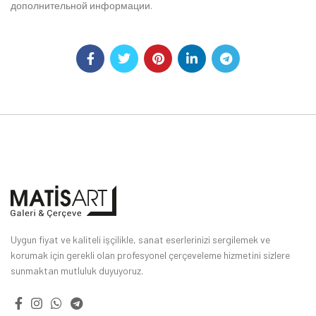
дополнительной информации.
Uygun fiyat ve kaliteli işçilikle, sanat eserlerinizi sergilemek ve
korumak için gerekli olan profesyonel çerçeveleme hizmetini sizlere
sunmaktan mutluluk duyuyoruz.