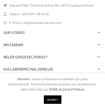
Alacaatlı Mah. Türkkonut Bulvarı No: 62/14 Çankaya/Ankara
Telefon: +90 (533) 478 43 93
E-Posta: info@matisartcerceve.com
OUR STORES
INSTAGRAM
NELER ÇERÇEVELIYORUZ?
KULLANDIĞIMIZ MALZEMELER
MatisArt
, size en iyi hizmetini sunabilmek için çerez
kullanmaktadır. Sitemizi kullanarak çerezlere izin vermektesiniz,
MATİS
ART
2022 - TÜM HAKKI SAKLIDIR.
daha fazla bilgi için;
Gizlilik ve Çerez Politikası
ACCEPT
Sidebar
Home
Kurumsal
Blog
İletişim