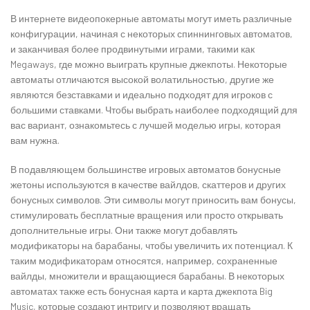
В интернете видеопокерные автоматы могут иметь различные
конфигурации, начиная с некоторых спиннинговых автоматов,
и заканчивая более продвинутыми играми, такими как
Megaways, где можно выиграть крупные джекпоты. Некоторые
автоматы отличаются высокой волатильностью, другие же
являются безставками и идеально подходят для игроков с
большими ставками. Чтобы выбрать наиболее подходящий для
вас вариант, ознакомьтесь с лучшей моделью игры, которая
вам нужна.
В подавляющем большинстве игровых автоматов бонусные
жетоны используются в качестве вайлдов, скаттеров и других
бонусных символов. Эти символы могут приносить вам бонусы,
стимулировать бесплатные вращения или просто открывать
дополнительные игры. Они также могут добавлять
модификаторы на барабаны, чтобы увеличить их потенциал. К
таким модификаторам относятся, например, сохраненные
вайлды, множители и вращающиеся барабаны. В некоторых
автоматах также есть бонусная карта и карта джекпота Big
Music, которые создают интригу и позволяют вращать