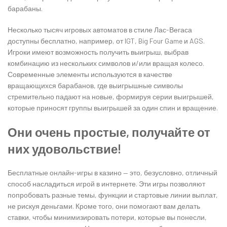
барабаны.
Несколько тысяч игровых автоматов в стиле Лас-Вегаса
доступны бесплатно, например, от IGT, Big Four Game и AGS.
Игроки имеют возможность получить выигрыш, выбрав
комбинацию из нескольких символов и/или вращая колесо.
Современные элементы используются в качестве
вращающихся барабанов, где выигрышные символы
стремительно падают на новые, формируя серии выигрышей,
которые приносят группы выигрышей за один спин и вращение.
Они очень простые, получайте от
них удовольствие!
Бесплатные онлайн-игры в казино — это, безусловно, отличный
способ насладиться игрой в интернете. Эти игры позволяют
попробовать разные темы, функции и стартовые линии выплат,
не рискуя деньгами. Кроме того, они помогают вам делать
ставки, чтобы минимизировать потери, которые вы понесли,