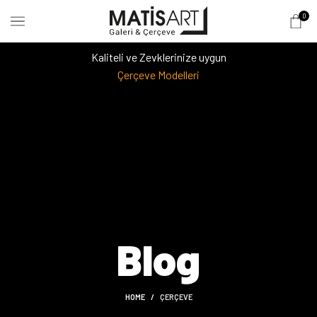
0
Kaliteli ve Zevklerinize uygun
Çerçeve Modelleri
Blog
HOME
ÇERÇEVE