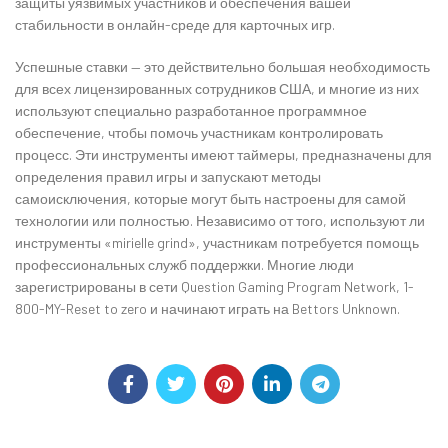
защиты уязвимых участников и обеспечения вашей
стабильности в онлайн-среде для карточных игр.
Успешные ставки — это действительно большая необходимость
для всех лицензированных сотрудников США, и многие из них
используют специально разработанное программное
обеспечение, чтобы помочь участникам контролировать
процесс. Эти инструменты имеют таймеры, предназначены для
определения правил игры и запускают методы
самоисключения, которые могут быть настроены для самой
технологии или полностью. Независимо от того, используют ли
инструменты «mirielle grind», участникам потребуется помощь
профессиональных служб поддержки. Многие люди
зарегистрированы в сети Question Gaming Program Network, 1-
800-MY-Reset to zero и начинают играть на Bettors Unknown.