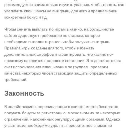
рекомендуется внимательно изучить условия, чтобы понять, как
увеличить свои шансы на выигрыш, для чего и предназначен
конкретный бонус и т.д.
Чтобы снизить выплаты по играм в казино, на большинстве
сайтов существует требование по ставкам, которое
необходимо выполнить ранее, чтобы получить выигрыш.
Правила игры созданы для того, чтобы избежать
дополнительных штрафов и гарантировать, что казино по-
прежнему находится в хорошем состоянии. Это достигается за
счет использования взвешивания по группам, проверки
качества некоторых чисел ставок для защиты определенных
требований.
Законность
В онлайн-казино, перечисленных в списке, можно бесплатно
получать бонусы за регистрацию, в основном из-за некоторых
ограничений, наложенных регулирующими органами. Однако
участникам необходимо уделять приоритетное внимание