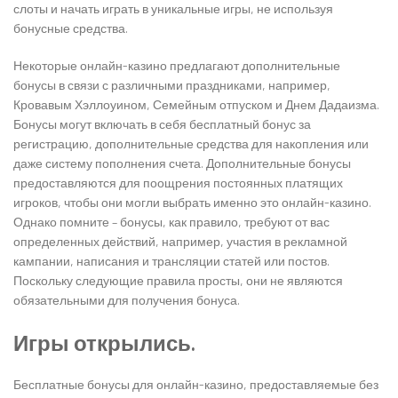
слоты и начать играть в уникальные игры, не используя
бонусные средства.
Некоторые онлайн-казино предлагают дополнительные
бонусы в связи с различными праздниками, например,
Кровавым Хэллоуином, Семейным отпуском и Днем Дадаизма.
Бонусы могут включать в себя бесплатный бонус за
регистрацию, дополнительные средства для накопления или
даже систему пополнения счета. Дополнительные бонусы
предоставляются для поощрения постоянных платящих
игроков, чтобы они могли выбрать именно это онлайн-казино.
Однако помните – бонусы, как правило, требуют от вас
определенных действий, например, участия в рекламной
кампании, написания и трансляции статей или постов.
Поскольку следующие правила просты, они не являются
обязательными для получения бонуса.
Игры открылись.
Бесплатные бонусы для онлайн-казино, предоставляемые без