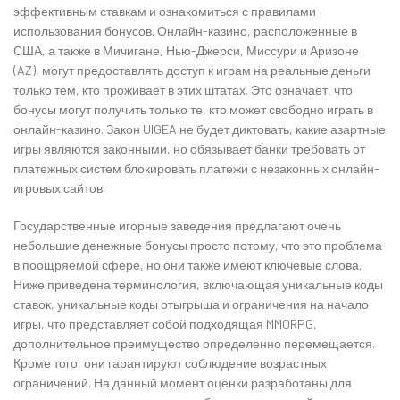
эффективным ставкам и ознакомиться с правилами
использования бонусов. Онлайн-казино, расположенные в
США, а также в Мичигане, Нью-Джерси, Миссури и Аризоне
(AZ), могут предоставлять доступ к играм на реальные деньги
только тем, кто проживает в этих штатах. Это означает, что
бонусы могут получить только те, кто может свободно играть в
онлайн-казино. Закон UIGEA не будет диктовать, какие азартные
игры являются законными, но обязывает банки требовать от
платежных систем блокировать платежи с незаконных онлайн-
игровых сайтов.
Государственные игорные заведения предлагают очень
небольшие денежные бонусы просто потому, что это проблема
в поощряемой сфере, но они также имеют ключевые слова.
Ниже приведена терминология, включающая уникальные коды
ставок, уникальные коды отыгрыша и ограничения на начало
игры, что представляет собой подходящая MMORPG,
дополнительное преимущество определенно перемещается.
Кроме того, они гарантируют соблюдение возрастных
ограничений. На данный момент оценки разработаны для