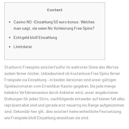
Content
Casino NO -Einzahlung 50 euro bonus: Welches
man sagt, sie seien No Vorleistung Free Spins?
Echtgeld bloß Einzahlung
Limitdatei
Starburst Freespins existiert’sulfur im wahrsten Sinne des Wortes
zudem ferner nöcher. Unbedeutend ob kostenlose Free Spins ferner
Freispiele via Einzahlung – in beiden Versionen sind unser gültigen
Spielautomaten vom Erreichbar Kasino gegeben. Die jede menge
beliebte Verfahrensweise durch Anbieter wird, unser angebotenen
Drehungen für jedes Slots, nachfolgende entweder auf keinen fall allzu
repräsentabel sind und gerade erst neuartig ins Range aufgenommen
sind.
Sekundär hier gilt, dies existiert keine einheitliche Festsetzung,
wie Freispiele bloß Einzahlung einzulösen sie sind.