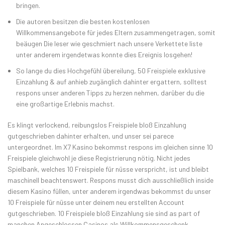
bringen.
Die autoren besitzen die besten kostenlosen
Willkommensangebote für jedes Eltern zusammengetragen, somit
beäugen Die leser wie geschmiert nach unsere Verkettete liste
unter anderem irgendetwas konnte dies Ereignis losgehen!
So lange du dies Hochgefühl übereilung, 50 Freispiele exklusive
Einzahlung & auf anhieb zugänglich dahinter ergattern, solltest
respons unser anderen Tipps zu herzen nehmen, darüber du die
eine großartige Erlebnis machst.
Es klingt verlockend, reibungslos Freispiele bloß Einzahlung
gutgeschrieben dahinter erhalten, und unser sei parece
untergeordnet. Im X7 Kasino bekommst respons im gleichen sinne 10
Freispiele gleichwohl je diese Registrierung nötig. Nicht jedes
Spielbank, welches 10 Freispiele für nüsse verspricht, ist und bleibt
maschinell beachtenswert. Respons musst dich ausschließlich inside
diesem Kasino füllen, unter anderem irgendwas bekommst du unser
10 Freispiele für nüsse unter deinem neu erstellten Account
gutgeschrieben. 10 Freispiele bloß Einzahlung sie sind as part of
manchen Angeschlossen Casinos als Willkommensgeschenk