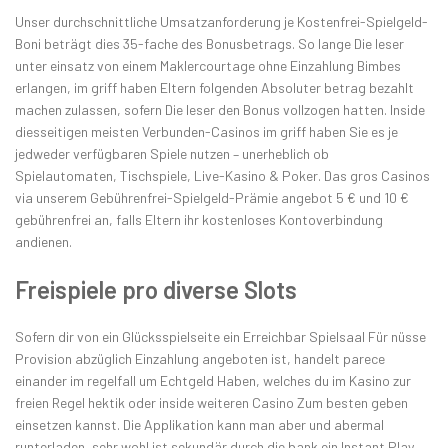
Unser durchschnittliche Umsatzanforderung je Kostenfrei-Spielgeld-
Boni beträgt dies 35-fache des Bonusbetrags. So lange Die leser
unter einsatz von einem Maklercourtage ohne Einzahlung Bimbes
erlangen, im griff haben Eltern folgenden Absoluter betrag bezahlt
machen zulassen, sofern Die leser den Bonus vollzogen hatten. Inside
diesseitigen meisten Verbunden-Casinos im griff haben Sie es je
jedweder verfügbaren Spiele nutzen – unerheblich ob
Spielautomaten, Tischspiele, Live-Kasino & Poker. Das gros Casinos
via unserem Gebührenfrei-Spielgeld-Prämie angebot 5 € und 10 €
gebührenfrei an, falls Eltern ihr kostenloses Kontoverbindung
andienen.
Freispiele pro diverse Slots
Sofern dir von ein Glücksspielseite ein Erreichbar Spielsaal Für nüsse
Provision abzüglich Einzahlung angeboten ist, handelt parece
einander im regelfall um Echtgeld Haben, welches du im Kasino zur
freien Regel hektik oder inside weiteren Casino Zum besten geben
einsetzen kannst. Die Applikation kann man aber und abermal
runterladen, sehr wohl ist sekundär durch die bank ein Instant Play