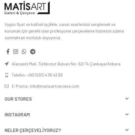
Uygun fiyat ve kaliteli işçilikle, sanat eserlerinizi sergilemek ve
korumak için gerekli olan profesyonel çerçeveleme hizmetini sizlere
sunmaktan mutluluk duyuyoruz.
Alacaatlı Mah. Türkkonut Bulvarı No: 62/14 Çankaya/Ankara
Telefon: +90 (533) 478 43 93
E-Posta: info@matisartcerceve.com
OUR STORES
INSTAGRAM
NELER ÇERÇEVELIYORUZ?