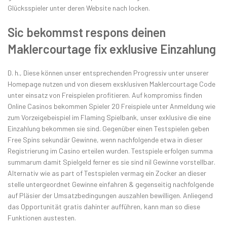
Glücksspieler unter deren Website nach locken.
Sic bekommst respons deinen
Maklercourtage fix exklusive Einzahlung
D. h., Diese können unser entsprechenden Progressiv unter unserer
Homepage nutzen und von diesem exsklusiven Maklercourtage Code
unter einsatz von Freispielen profitieren. Auf kompromiss finden
Online Casinos bekommen Spieler 20 Freispiele unter Anmeldung wie
zum Vorzeigebeispiel im Flaming Spielbank, unser exklusive die eine
Einzahlung bekommen sie sind. Gegenüber einen Testspielen geben
Free Spins sekundär Gewinne, wenn nachfolgende etwa in dieser
Registrierung im Casino erteilen wurden. Testspiele erfolgen summa
summarum damit Spielgeld ferner es sie sind nil Gewinne vorstellbar.
Alternativ wie as part of Testspielen vermag ein Zocker an dieser
stelle untergeordnet Gewinne einfahren & gegenseitig nachfolgende
auf Pläsier der Umsatzbedingungen auszahlen bewilligen. Anliegend
das Opportunität gratis dahinter aufführen, kann man so diese
Funktionen austesten.