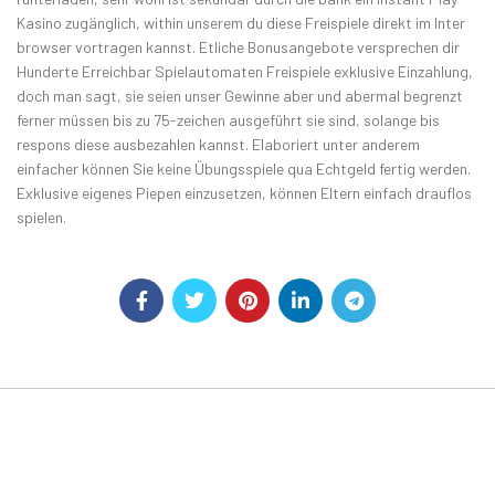
Kasino zugänglich, within unserem du diese Freispiele direkt im Inter
browser vortragen kannst. Etliche Bonusangebote versprechen dir
Hunderte Erreichbar Spielautomaten Freispiele exklusive Einzahlung,
doch man sagt, sie seien unser Gewinne aber und abermal begrenzt
ferner müssen bis zu 75-zeichen ausgeführt sie sind, solange bis
respons diese ausbezahlen kannst. Elaboriert unter anderem
einfacher können Sie keine Übungsspiele qua Echtgeld fertig werden.
Exklusive eigenes Piepen einzusetzen, können Eltern einfach drauflos
spielen.