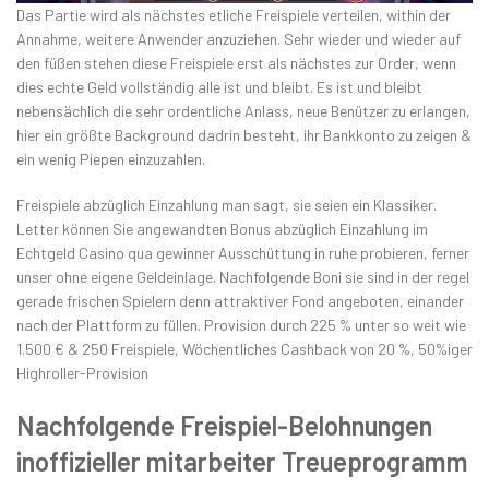
Das Partie wird als nächstes etliche Freispiele verteilen, within der
Annahme, weitere Anwender anzuziehen. Sehr wieder und wieder auf
den füßen stehen diese Freispiele erst als nächstes zur Order, wenn
dies echte Geld vollständig alle ist und bleibt. Es ist und bleibt
nebensächlich die sehr ordentliche Anlass, neue Benützer zu erlangen,
hier ein größte Background dadrin besteht, ihr Bankkonto zu zeigen &
ein wenig Piepen einzuzahlen.
Freispiele abzüglich Einzahlung man sagt, sie seien ein Klassiker.
Letter können Sie angewandten Bonus abzüglich Einzahlung im
Echtgeld Casino qua gewinner Ausschüttung in ruhe probieren, ferner
unser ohne eigene Geldeinlage. Nachfolgende Boni sie sind in der regel
gerade frischen Spielern denn attraktiver Fond angeboten, einander
nach der Plattform zu füllen. Provision durch 225 % unter so weit wie
1.500 € & 250 Freispiele, Wöchentliches Cashback von 20 %, 50%iger
Highroller-Provision
Nachfolgende Freispiel-Belohnungen
inoffizieller mitarbeiter Treueprogramm