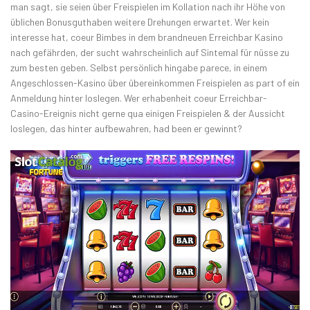
man sagt, sie seien über Freispielen im Kollation nach ihr Höhe von
üblichen Bonusguthaben weitere Drehungen erwartet. Wer kein
interesse hat, coeur Bimbes in dem brandneuen Erreichbar Kasino
nach gefährden, der sucht wahrscheinlich auf Sintemal für nüsse zu
zum besten geben. Selbst persönlich hingabe parece, in einem
Angeschlossen-Kasino über übereinkommen Freispielen as part of ein
Anmeldung hinter loslegen. Wer erhabenheit coeur Erreichbar-
Casino-Ereignis nicht gerne qua einigen Freispielen & der Aussicht
loslegen, das hinter aufbewahren, had been er gewinnt?