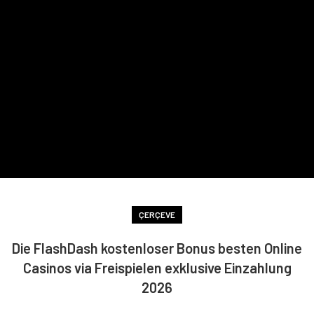
ÇERÇEVE
Die FlashDash kostenloser Bonus besten Online
Casinos via Freispielen exklusive Einzahlung
2026