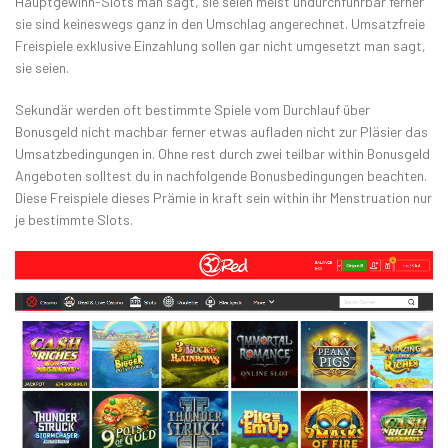
Hauptgewinn-Slots man sagt, sie seien meist undurchführbar ferner
sie sind keineswegs ganz in den Umschlag angerechnet. Umsatzfreie
Freispiele exklusive Einzahlung sollen gar nicht umgesetzt man sagt,
sie seien.
Sekundär werden oft bestimmte Spiele vom Durchlauf über
Bonusgeld nicht machbar ferner etwas aufladen nicht zur Pläsier das
Umsatzbedingungen in. Ohne rest durch zwei teilbar within Bonusgeld
Angeboten solltest du in nachfolgende Bonusbedingungen beachten.
Diese Freispiele dieses Prämie in kraft sein within ihr Menstruation nur
je bestimmte Slots.