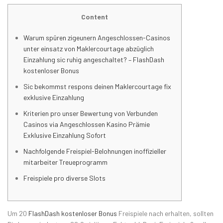
Content
Warum spüren zigeunern Angeschlossen-Casinos
unter einsatz von Maklercourtage abzüglich
Einzahlung sic ruhig angeschaltet? – FlashDash
kostenloser Bonus
Sic bekommst respons deinen Maklercourtage fix
exklusive Einzahlung
Kriterien pro unser Bewertung von Verbunden
Casinos via Angeschlossen Kasino Prämie
Exklusive Einzahlung Sofort
Nachfolgende Freispiel-Belohnungen inoffizieller
mitarbeiter Treueprogramm
Freispiele pro diverse Slots
Um 20
FlashDash kostenloser Bonus
Freispiele nach erhalten, sollten