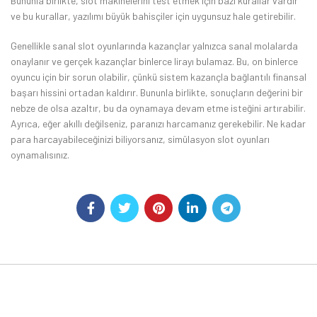
Bununla birlikte, slot makinelerini test etmek için bazı kurallar vardır
ve bu kurallar, yazılımı büyük bahisçiler için uygunsuz hale getirebilir.
Genellikle sanal slot oyunlarında kazançlar yalnızca sanal molalarda
onaylanır ve gerçek kazançlar binlerce lirayı bulamaz. Bu, on binlerce
oyuncu için bir sorun olabilir, çünkü sistem kazançla bağlantılı finansal
başarı hissini ortadan kaldırır. Bununla birlikte, sonuçların değerini bir
nebze de olsa azaltır, bu da oynamaya devam etme isteğini artırabilir.
Ayrıca, eğer akıllı değilseniz, paranızı harcamanız gerekebilir. Ne kadar
para harcayabileceğinizi biliyorsanız, simülasyon slot oyunları
oynamalısınız.