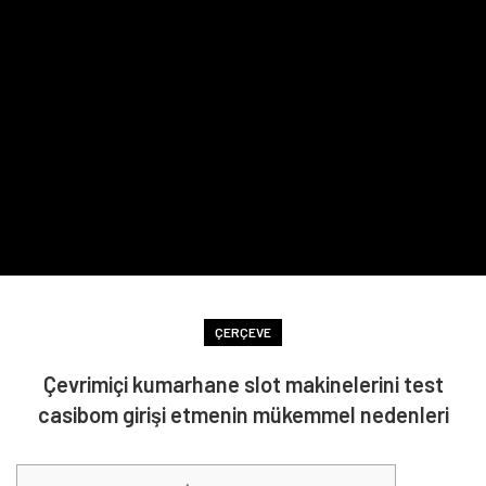
ÇERÇEVE
Çevrimiçi kumarhane slot makinelerini test
casibom girişi etmenin mükemmel nedenleri