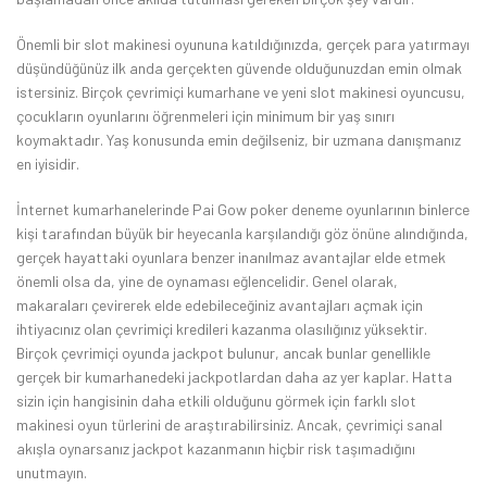
Önemli bir slot makinesi oyununa katıldığınızda, gerçek para yatırmayı
düşündüğünüz ilk anda gerçekten güvende olduğunuzdan emin olmak
istersiniz. Birçok çevrimiçi kumarhane ve yeni slot makinesi oyuncusu,
çocukların oyunlarını öğrenmeleri için minimum bir yaş sınırı
koymaktadır. Yaş konusunda emin değilseniz, bir uzmana danışmanız
en iyisidir.
İnternet kumarhanelerinde Pai Gow poker deneme oyunlarının binlerce
kişi tarafından büyük bir heyecanla karşılandığı göz önüne alındığında,
gerçek hayattaki oyunlara benzer inanılmaz avantajlar elde etmek
önemli olsa da, yine de oynaması eğlencelidir. Genel olarak,
makaraları çevirerek elde edebileceğiniz avantajları açmak için
ihtiyacınız olan çevrimiçi kredileri kazanma olasılığınız yüksektir.
Birçok çevrimiçi oyunda jackpot bulunur, ancak bunlar genellikle
gerçek bir kumarhanedeki jackpotlardan daha az yer kaplar. Hatta
sizin için hangisinin daha etkili olduğunu görmek için farklı slot
makinesi oyun türlerini de araştırabilirsiniz. Ancak, çevrimiçi sanal
akışla oynarsanız jackpot kazanmanın hiçbir risk taşımadığını
unutmayın.