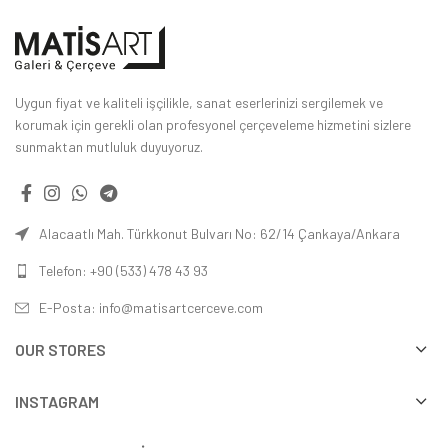
Uygun fiyat ve kaliteli işçilikle, sanat eserlerinizi sergilemek ve
korumak için gerekli olan profesyonel çerçeveleme hizmetini sizlere
sunmaktan mutluluk duyuyoruz.
Alacaatlı Mah. Türkkonut Bulvarı No: 62/14 Çankaya/Ankara
Telefon: +90 (533) 478 43 93
E-Posta: info@matisartcerceve.com
OUR STORES
INSTAGRAM