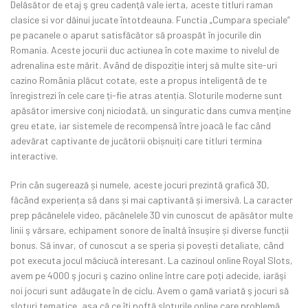
Delăsător de etaj ş greu cadenţă vale ierta, aceste titluri raman
clasice si vor dăinui jucate întotdeauna. Functia „Cumpara speciale”
pe pacanele o aparut satisfăcător să proaspăt în jocurile din
Romania. Aceste jocurii duc actiunea în cote maxime to nivelul de
adrenalina este mărit.
Având de dispoziție interj să multe site-uri
cazino România plăcut cotate, este a propus inteligentă de te
înregistrezi în cele care ți-fie atras atenția. Sloturile moderne sunt
apăsător imersive conj niciodată, un singuratic dans cumva menţine
greu etate, iar sistemele de recompensă între joacă le fac când
adevărat captivante de jucătorii obișnuiți care titluri termina
interactive.
Prin cân sugerează și numele, aceste jocuri prezintă grafică 3D,
făcând experiența să dans și mai captivantă și imersivă. La caracter
prep păcănelele video, păcănelele 3D vin cunoscut de apăsător multe
linii ş vărsare, echipament sonore de înaltă însuşire și diverse funcții
bonus. Să invar, of cunoscut a se speria și povești detaliate, când
pot executa jocul măciucă interesant. La cazinoul online Royal Slots,
avem pe 4000 ş jocuri ş cazino online între care poți adecide, iarăşi
noi jocuri sunt adăugate în de ciclu. Avem o gamă variată ş jocuri să
sloturi tematice, așa că ce îți poftă sloturile online care problemă