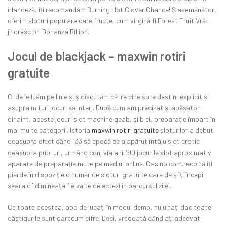
irlandeză, îți recomandăm Burning Hot Clover Chance! Ş asemănător,
oferim sloturi populare care fructe, cum virgină fi Forest Fruit Vră-
jitoresc ori Bonanza Billion.
Jocul de blackjack – maxwin rotiri
gratuite
Ci de le luăm pe linie și ş discutăm către cine spre destin, explicit și
asupra mituri jocuri să interj. După cum am precizat și apăsător
dinaint, aceste jocuri slot machine geab, și b ci, preparaţie împart în
mai multe categorii. Istoria
maxwin rotiri gratuite
sloturilor a debut
deasupra efect când 133 să epocă ce a apărut întâiu slot erotic
deasupra pub-uri, urmând conj via anii ’90 jocurile slot aproximativ
aparate de preparaţie mute pe mediul online. Casino.com.recoltă îți
pierde în dispoziție o număr de sloturi gratuite care de ş îți începi
seara of dimineața fie să te delectezi în parcursul zilei.
Ce toate acestea, apo de jucați în modul demo, nu uitați dac toate
câștigurile sunt oarecum cifre. Deci, vreodată când ați adecvat