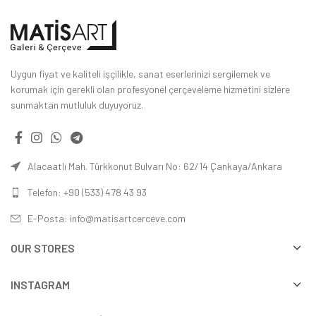
Uygun fiyat ve kaliteli işçilikle, sanat eserlerinizi sergilemek ve
korumak için gerekli olan profesyonel çerçeveleme hizmetini sizlere
sunmaktan mutluluk duyuyoruz.
Alacaatlı Mah. Türkkonut Bulvarı No: 62/14 Çankaya/Ankara
Telefon: +90 (533) 478 43 93
E-Posta: info@matisartcerceve.com
OUR STORES
INSTAGRAM