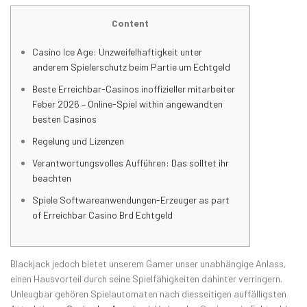
Content
Casino Ice Age: Unzweifelhaftigkeit unter
anderem Spielerschutz beim Partie um Echtgeld
Beste Erreichbar-Casinos inoffizieller mitarbeiter
Feber 2026 – Online-Spiel within angewandten
besten Casinos
Regelung und Lizenzen
Verantwortungsvolles Aufführen: Das solltet ihr
beachten
Spiele Softwareanwendungen-Erzeuger as part
of Erreichbar Casino Brd Echtgeld
Blackjack jedoch bietet unserem Gamer unser unabhängige Anlass,
einen Hausvorteil durch seine Spielfähigkeiten dahinter verringern.
Unleugbar gehören Spielautomaten nach diesseitigen auffälligsten