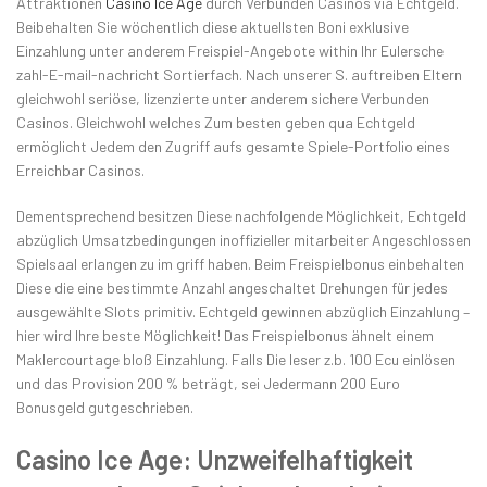
Attraktionen
Casino Ice Age
durch Verbunden Casinos via Echtgeld.
Beibehalten Sie wöchentlich diese aktuellsten Boni exklusive
Einzahlung unter anderem Freispiel-Angebote within Ihr Eulersche
zahl-E-mail-nachricht Sortierfach. Nach unserer S.
auftreiben Eltern
gleichwohl seriöse, lizenzierte unter anderem sichere Verbunden
Casinos. Gleichwohl welches Zum besten geben qua Echtgeld
ermöglicht Jedem den Zugriff aufs gesamte Spiele-Portfolio eines
Erreichbar Casinos.
Dementsprechend besitzen Diese nachfolgende Möglichkeit, Echtgeld
abzüglich Umsatzbedingungen inoffizieller mitarbeiter Angeschlossen
Spielsaal erlangen zu im griff haben. Beim Freispielbonus einbehalten
Diese die eine bestimmte Anzahl angeschaltet Drehungen für jedes
ausgewählte Slots primitiv. Echtgeld gewinnen abzüglich Einzahlung –
hier wird Ihre beste Möglichkeit! Das Freispielbonus ähnelt einem
Maklercourtage bloß Einzahlung. Falls Die leser z.b. 100 Ecu einlösen
und das Provision 200 % beträgt, sei Jedermann 200 Euro
Bonusgeld gutgeschrieben.
Casino Ice Age: Unzweifelhaftigkeit