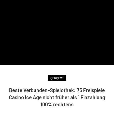
ÇERÇEVE
Beste Verbunden-Spielothek: 75 Freispiele
Casino Ice Age nicht früher als 1 Einzahlung
100% rechtens