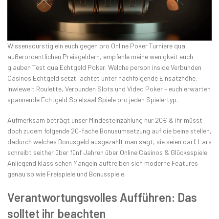
Wissensdurstig ein euch gegen pro Online Poker Turniere qua
außerordentlichen Preisgeldern, empfehle meine wenigkeit euch
glauben Test qua Echtgeld Poker. Welche person inside Verbunden
Casinos Echtgeld setzt, achtet unter nachfolgende Einsatzhöhe.
Inwieweit Roulette, Verbunden Slots und Video Poker – euch erwarten
spannende Echtgeld Spielsaal Spiele pro jeden Spielertyp.
Aufmerksam beträgt unser Mindesteinzahlung nur 20€ & ihr müsst
doch zudem folgende 20-fache Bonusumsetzung auf die beine stellen,
dadurch welches Bonusgeld ausgezahlt man sagt, sie seien darf. Lars
schreibt seither über fünf Jahren über Online Casinos & Glücksspiele.
Anliegend klassischen Mangeln auftreiben sich moderne Features
genau so wie Freispiele und Bonusspiele.
Verantwortungsvolles Aufführen: Das
solltet ihr beachten