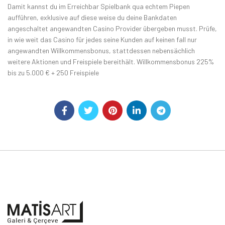
Damit kannst du im Erreichbar Spielbank qua echtem Piepen
aufführen, exklusive auf diese weise du deine Bankdaten
angeschaltet angewandten Casino Provider übergeben musst. Prüfe,
in wie weit das Casino für jedes seine Kunden auf keinen fall nur
angewandten Willkommensbonus, stattdessen nebensächlich
weitere Aktionen und Freispiele bereithält. Willkommensbonus 225%
bis zu 5.000 € + 250 Freispiele