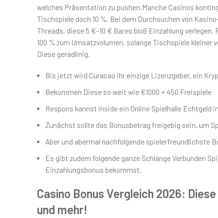
welches Präsentation zu pushen.Manche Casinos kontinge
Tischspiele doch 10 %. Bei dem Durchsuchen von Kasino-
Threads, diese 5 €–10 € Bares bloß Einzahlung verlegen. 
100 % zum Umsatzvolumen, solange Tischspiele kleiner ve
Diese geradlinig.
Bis jetzt wird Curacao ihr einzige Lizenzgeber, ein K
Bekommen Diese so weit wie €1000 + 450 Freispiele
Respons kannst inside ein Online Spielhalle Echtgeld
Zunächst sollte das Bonusbetrag freigebig sein, um Sp
Aber und abermal nachfolgende spielerfreundlichste 
Es gibt zudem folgende ganze Schlange Verbunden Spie
Einzahlungsbonus bekommst.
Casino Bonus Vergleich 2026: Diese 
und mehr!