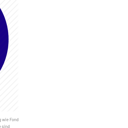
g wie Fond
e sind