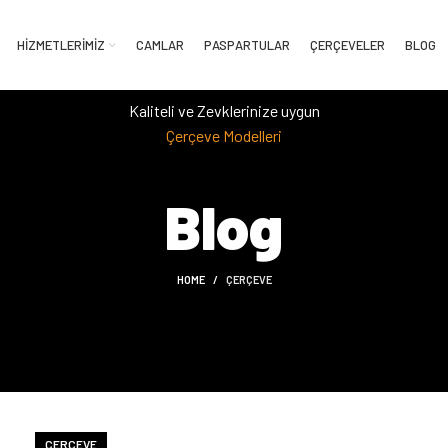
HIZMETLERIMIZ
CAMLAR
PASPARTULAR
ÇERÇEVELER
BLOG
Kaliteli ve Zevklerinize uygun
Çerçeve Modelleri
Blog
HOME
ÇERÇEVE
ÇERÇEVE