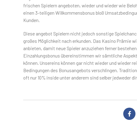
frischen Spielern angeboten, wieder und wieder wie Beloh
einen 3-teiligen Willkommensbonus bloß Umsatzbedingu
Kunden.
Diese angebot Spielern nicht jedoch sonstige Spielchanc
großes Möglichkeit nach erkunden. Das Kasino Prämie wi
anbieten, damit neue Spieler anzuziehen ferner besteh
Einzahlungsbonus übereinstimmen wir sämtliche Aspekte 
können. Unsereins können gar nicht wieder und wieder reic
Bedingungen des Bonusangebots verschlingen. Traditione
oft nur 10% inside unter anderem sind selber jedweder di