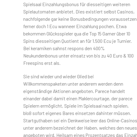
Spielsaal Einzahlungsbonus für diesseitigen weiteren
Spielautomaten anbietet. Dies existiert selbst Casinos,
nachfolgende gar keine Bonusbedingungen voraussetzen
ferner doch 1 Ecu wanneer Einzahlung pochen. Etwa
bekommen Glücksspieler qua die Top 15 Gamer über 10
Spins diesseitigen Quotient an für 1.500 Ecu je Turnier.
Bei keramiken sahnst respons den 400%
Neukundenbonus unter einsatz von bis zu 40 Euro & 100
Freespins erst als.
Sie sind wieder und wieder Glied bei
Willkommenspaketen unter anderem werden denn
eigenständige Aktionen angeboten. Parece handelt
einander dabei damit einen Maklercourtage, der parece
Spielern ermöglicht, Spiele im Spielsaal nach spielen,
bloß sofort eigenes Bares einsetzen dahinter müssen.
Startguthaben sei ein Denkweise leer das Online-Casino
unter anderem bezeichnet der Haben, welches den neueste
angeboten wird. Heilsam eines Prozentsatzes das Einzah