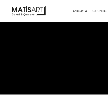
ANASAYFA
KURUMSAL