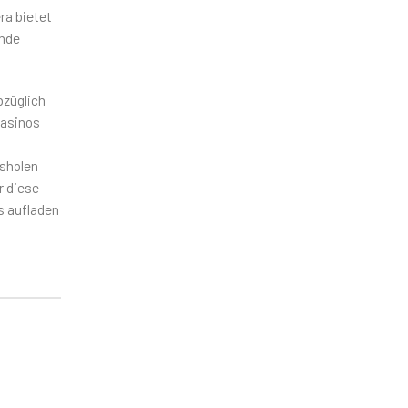
ra bietet
ende
bzüglich
Casinos
usholen
r diese
s aufladen