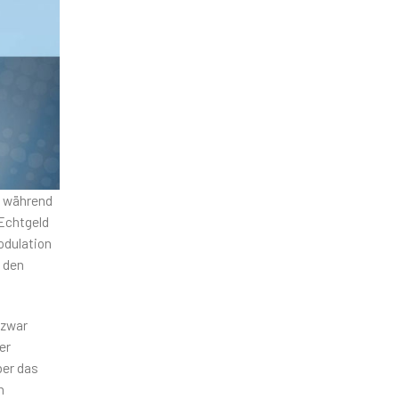
, während
Echtgeld
odulation
, den
 zwar
er
ber das
n