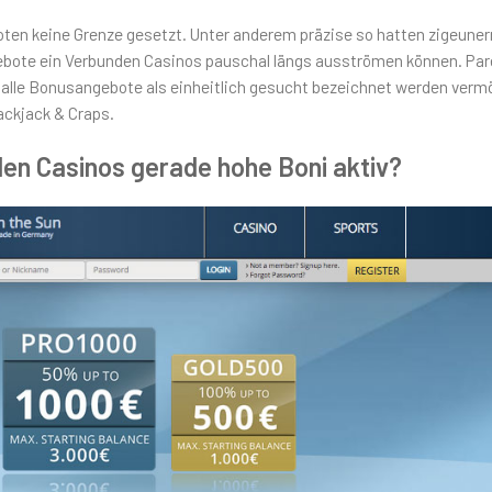
oten keine Grenze gesetzt. Unter anderem präzise so hatten zigeuner
gebote ein Verbunden Casinos pauschal längs ausströmen können. Pa
ll alle Bonusangebote als einheitlich gesucht bezeichnet werden verm
lackjack & Craps.
en Casinos gerade hohe Boni aktiv?