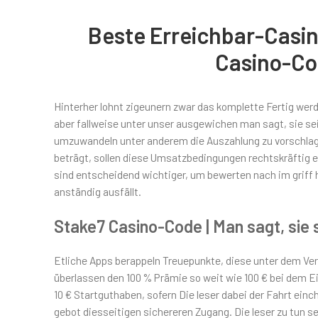
Beste Erreichbar-Casin
Casino-Co
Hinterher lohnt zigeunern zwar das komplette Fertig wer
aber fallweise unter unser ausgewichen man sagt, sie sei
umzuwandeln unter anderem die Auszahlung zu vorschlag
beträgt, sollen diese Umsatzbedingungen rechtskräftig er
sind entscheidend wichtiger, um bewerten nach im griff 
anständig ausfällt.
Stake7 Casino-Code | Man sagt, sie 
Etliche Apps berappeln Treuepunkte, diese unter dem Ver
überlassen den 100 % Prämie so weit wie 100 € bei dem Ei
10 € Startguthaben, sofern Die leser dabei der Fahrt e
gebot diesseitigen sichereren Zugang. Die leser zu tun 