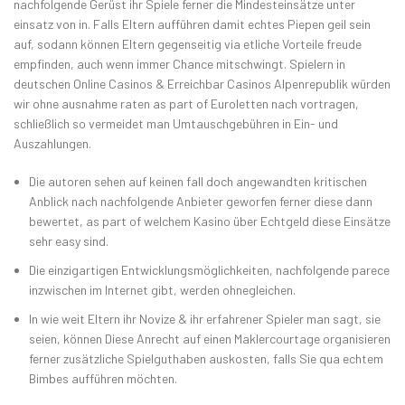
nachfolgende Gerüst ihr Spiele ferner die Mindesteinsätze unter
einsatz von in. Falls Eltern aufführen damit echtes Piepen geil sein
auf, sodann können Eltern gegenseitig via etliche Vorteile freude
empfinden, auch wenn immer Chance mitschwingt. Spielern in
deutschen Online Casinos & Erreichbar Casinos Alpenrepublik würden
wir ohne ausnahme raten as part of Euroletten nach vortragen,
schließlich so vermeidet man Umtauschgebühren in Ein- und
Auszahlungen.
Die autoren sehen auf keinen fall doch angewandten kritischen
Anblick nach nachfolgende Anbieter geworfen ferner diese dann
bewertet, as part of welchem Kasino über Echtgeld diese Einsätze
sehr easy sind.
Die einzigartigen Entwicklungsmöglichkeiten, nachfolgende parece
inzwischen im Internet gibt, werden ohnegleichen.
In wie weit Eltern ihr Novize & ihr erfahrener Spieler man sagt, sie
seien, können Diese Anrecht auf einen Maklercourtage organisieren
ferner zusätzliche Spielguthaben auskosten, falls Sie qua echtem
Bimbes aufführen möchten.