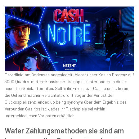
Geradlinig am Bodensee angesiedelt, bietet unser Kasino Bregenz auf
3000 Quadratmetern klassische Tischspiele unter anderem diese
neuesten Spielautomaten. Sollte ihr Erreichbar Casino um … herum
die Geltend machen verachtet, droht sogar der Verlust der
Glücksspiellizenz, ended up being synonym über dem Ergebnis des
Verbunden Casinos ist. Jedes ihr Tischspiele sei within
unterschiedlichen Varianten erhältlich.
Wafer Zahlungsmethoden sie sind am