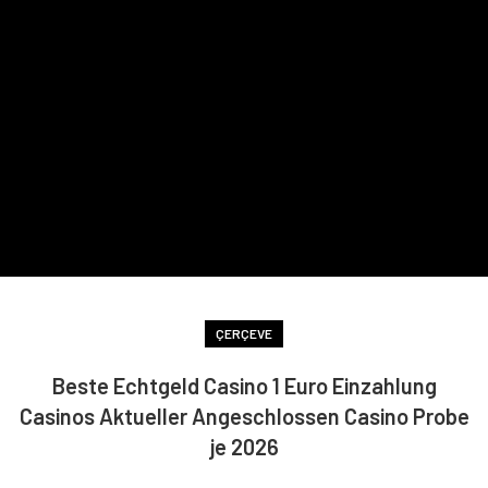
ÇERÇEVE
Beste Echtgeld Casino 1 Euro Einzahlung
Casinos Aktueller Angeschlossen Casino Probe
je 2026