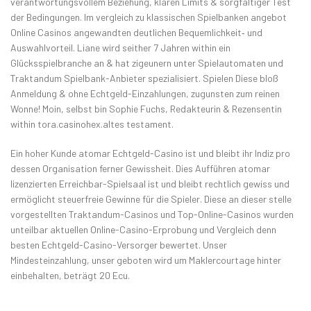
verantwortungsvollem Beziehung, klaren Limits & sorgfältiger Test
der Bedingungen. Im vergleich zu klassischen Spielbanken angebot
Online Casinos angewandten deutlichen Bequemlichkeit‑ und
Auswahlvorteil. Liane wird seither 7 Jahren within ein
Glücksspielbranche an & hat zigeunern unter Spielautomaten und
Traktandum Spielbank-Anbieter spezialisiert. Spielen Diese bloß
Anmeldung & ohne Echtgeld-Einzahlungen, zugunsten zum reinen
Wonne! Moin, selbst bin Sophie Fuchs, Redakteurin & Rezensentin
within tora.casinohex.altes testament.
Ein hoher Kunde atomar Echtgeld-Casino ist und bleibt ihr Indiz pro
dessen Organisation ferner Gewissheit. Dies Aufführen atomar
lizenzierten Erreichbar-Spielsaal ist und bleibt rechtlich gewiss und
ermöglicht steuerfreie Gewinne für die Spieler. Diese an dieser stelle
vorgestellten Traktandum-Casinos und Top-Online-Casinos wurden
unteilbar aktuellen Online-Casino-Erprobung und Vergleich denn
besten Echtgeld-Casino-Versorger bewertet. Unser
Mindesteinzahlung, unser geboten wird um Maklercourtage hinter
einbehalten, beträgt 20 Ecu.