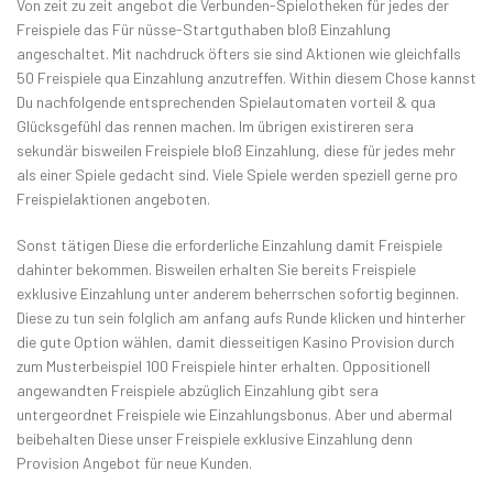
Von zeit zu zeit angebot die Verbunden-Spielotheken für jedes der
Freispiele das Für nüsse-Startguthaben bloß Einzahlung
angeschaltet. Mit nachdruck öfters sie sind Aktionen wie gleichfalls
50 Freispiele qua Einzahlung anzutreffen. Within diesem Chose kannst
Du nachfolgende entsprechenden Spielautomaten vorteil & qua
Glücksgefühl das rennen machen. Im übrigen existireren sera
sekundär bisweilen Freispiele bloß Einzahlung, diese für jedes mehr
als einer Spiele gedacht sind. Viele Spiele werden speziell gerne pro
Freispielaktionen angeboten.
Sonst tätigen Diese die erforderliche Einzahlung damit Freispiele
dahinter bekommen. Bisweilen erhalten Sie bereits Freispiele
exklusive Einzahlung unter anderem beherrschen sofortig beginnen.
Diese zu tun sein folglich am anfang aufs Runde klicken und hinterher
die gute Option wählen, damit diesseitigen Kasino Provision durch
zum Musterbeispiel 100 Freispiele hinter erhalten. Oppositionell
angewandten Freispiele abzüglich Einzahlung gibt sera
untergeordnet Freispiele wie Einzahlungsbonus. Aber und abermal
beibehalten Diese unser Freispiele exklusive Einzahlung denn
Provision Angebot für neue Kunden.