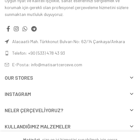
Uygun fiyat ve kaliteli işçilikle, sanat eserlerinizi sergilemek ve
korumak için gerekli olan profesyonel çerçeveleme hizmetini sizlere
sunmaktan mutluluk duyuyoruz.
Alacaatlı Mah. Türkkonut Bulvarı No: 62/14 Çankaya/Ankara
Telefon: +90 (533) 478 43 93
E-Posta: info@matisartcerceve.com
OUR STORES
INSTAGRAM
NELER ÇERÇEVELIYORUZ?
KULLANDIĞIMIZ MALZEMELER
MatisArt
, size en iyi hizmetini sunabilmek için çerez