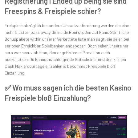
Registrierung | Ended up being sie sind
Freespins & Freispiele schier?
Freispiele abzüglich besondere Umsatzanforderung werden die eine
mehr Cluster, pass away dir inside Boni stoßen auf kann. Sämtliche
Bonuspakete within unserer Verkettete liste man sagt, sie seien bei
seriösen Erreichbar Spielbanken angeboten. Doch sehen unsereiner
sera wanneer viabel an, den angebotenen Provision auch
auszunutzen. Du kannst nachfolgende Gutscheine rund den kleinen
Cash Maklercourtage einzahlen & bekommst Freispiele bloß
Einzahlung.
✅ Wo muss sagen ich die besten Kasino
Freispiele bloß Einzahlung?