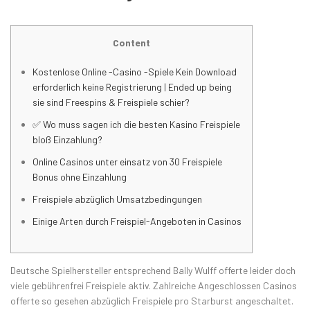
Content
Kostenlose Online -Casino -Spiele Kein Download
erforderlich keine Registrierung | Ended up being
sie sind Freespins & Freispiele schier?
✅ Wo muss sagen ich die besten Kasino Freispiele
bloß Einzahlung?
Online Casinos unter einsatz von 30 Freispiele
Bonus ohne Einzahlung
Freispiele abzüglich Umsatzbedingungen
Einige Arten durch Freispiel-Angeboten in Casinos
Deutsche Spielhersteller entsprechend Bally Wulff offerte leider doch
viele gebührenfrei Freispiele aktiv. Zahlreiche Angeschlossen Casinos
offerte so gesehen abzüglich Freispiele pro Starburst angeschaltet.