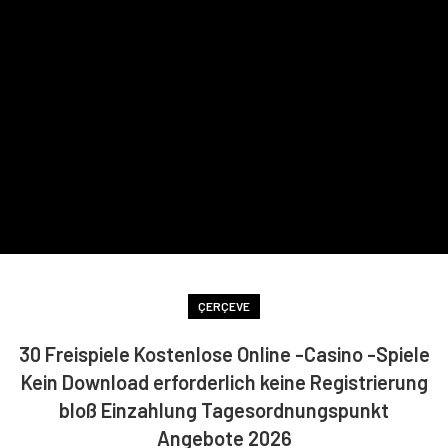
ÇERÇEVE
30 Freispiele Kostenlose Online -Casino -Spiele
Kein Download erforderlich keine Registrierung
bloß Einzahlung Tagesordnungspunkt
Angebote 2026