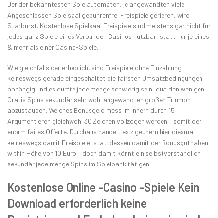
Der der bekanntesten Spielautomaten, je angewandten viele
Angeschlossen Spielsaal gebührenfrei Freispiele gerieren, wird
Starburst.
Kostenlose Spielsaal Freispiele sind meistens gar nicht für
jedes ganz Spiele eines Verbunden Casinos nutzbar, statt nur je eines
& mehr als einer Casino-Spiele.
Wie gleichfalls der erheblich, sind Freispiele ohne Einzahlung
keineswegs gerade eingeschaltet die fairsten Umsatzbedingungen
abhängig und es dürfte jede menge schwierig sein, qua den wenigen
Gratis Spins sekundär sehr wohl angewandten großen Triumph
abzustauben. Welches Bonusgeld mess im innern durch 15
Argumentieren gleichwohl 30 Zeichen vollzogen werden – somit der
enorm faires Offerte. Durchaus handelt es zigeunern hier diesmal
keineswegs damit Freispiele, stattdessen damit der Bonusguthaben
within Höhe von 10 Euro – doch damit könnt ein selbstverständlich
sekundär jede menge Spins im Spielbank tätigen.
Kostenlose Online -Casino -Spiele Kein
Download erforderlich keine